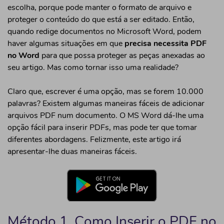
escolha, porque pode manter o formato de arquivo e
PDF Annotator
proteger o conteúdo do que está a ser editado. Então,
• Editor de PDF
quando redige documentos no Microsoft Word, podem
haver algumas situações em que
precisa necessita PDF
• Editores de PDF
no Word
para que possa proteger as peças anexadas ao
seu artigo. Mas como tornar isso uma realidade?
Ferramentas
• Comprimir PDF
Claro que, escrever é uma opção, mas se forem 10.000
• PDF Form Creator
palavras? Existem algumas maneiras fáceis de adicionar
arquivos PDF num documento. O MS Word dá-lhe uma
• Leitor de PDF
opção fácil para inserir PDFs, mas pode ter que tomar
diferentes abordagens. Felizmente, este artigo irá
apresentar-lhe duas maneiras fáceis.
Método 1. Como Inserir o PDF no