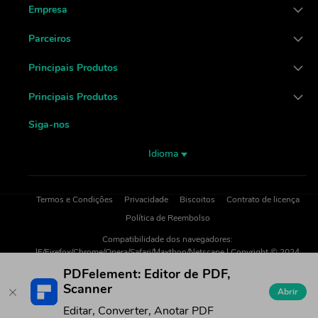
Empresa
Parceiros
Principais Produtos
Principais Produtos
Siga-nos
Idioma
Termos e Condições
Privacidade
Biscoitos
Contrato de licença
Política de Reembolso
Compatibilidade dos navegadores:
IE/Firefox/Chrome/Opera/Safari/Maxthon/Netscape | Copyright © 2024
iSkysoft. Todos os direitos reservados.
PDFelement: Editor de PDF,
Scanner
Abrir
Editar, Converter, Anotar PDF