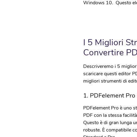
• Android Data Eraser
Windows 10. Questo ele
I 5 Migliori S
Convertire P
Descriveremo i 5 miglior
scaricare questi editor PD
migliori strumenti di ed
1. PDFelement Pro 
PDFelement Pro è uno stru
PDF con la stessa facili
Questo è di gran lunga un
robuste. È compatibile 