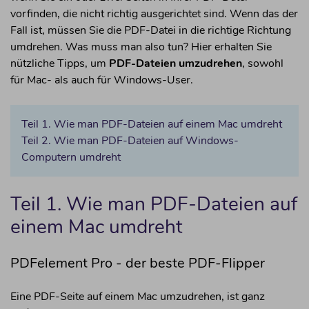
• PDF in JPG konvertieren
vorfinden, die nicht richtig ausgerichtet sind. Wenn das der
Fall ist, müssen Sie die PDF-Datei in die richtige Richtung
PDF Annotator
umdrehen. Was muss man also tun? Hier erhalten Sie
• PDF-Editor
nützliche Tipps, um
PDF-Dateien umzudrehen
, sowohl
für Mac- als auch für Windows-User.
• PDF-Highlighter
• PDF-Auszeichnung
Teil 1. Wie man PDF-Dateien auf einem Mac umdreht
• Anmerkungen zu PDF hinzufügen
Teil 2. Wie man PDF-Dateien auf Windows-
Computern umdreht
Werkzeuge
• PDF komprimieren
Teil 1. Wie man PDF-Dateien auf
• PDF-Formular-Ersteller
einem Mac umdreht
• PDF-Drucker
• PDF-Leser
PDFelement Pro - der beste PDF-Flipper
Eine PDF-Seite auf einem Mac umzudrehen, ist ganz