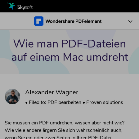
Multimedia
Office
Multimedia
Benutzerhandbuch
Wie man PDF-Dateien
Utility
PDF-Leitfaden bearbeiten
Office
How-To
auf einem Mac umdreht
PDF konvertieren Anleitung
Design
Utility
Business
PDF bearbeiten
PDF-Leitfaden erstellen
• Bild zu PDF hinzufügen
Download
Design
• Zeichnen auf PDF
OCR-PDF-Leitfaden
Alexander Wagner
Store
• Textfarbe in PDF ändern
PDF-Leitfaden redigieren
• Filed to:
PDF bearbeiten
• Proven solutions
Support
PDF konvertieren
• PDF in Schwarz-Weiß konvertieren
Benutzerhandbuch >
Sie müssen ein PDF umdrehen, wissen aber nicht wie?
Wie viele andere ärgern Sie sich wahrscheinlich auch,
• PDF in einreichbare Form umwandeln
wenn Sie ein oder zwei Seiten in Ihrer PDF-Datei