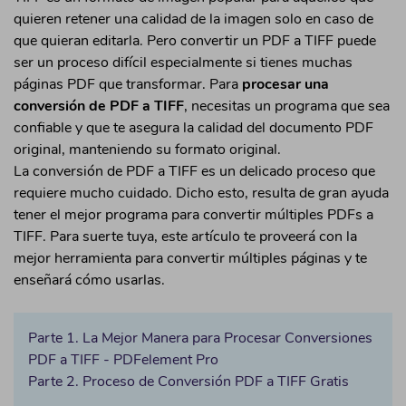
quieren retener una calidad de la imagen solo en caso de
Firmar PDF
• Convertir PDF a Blanco y Negro
que quieran editarla. Pero convertir un PDF a TIFF puede
Anotar PDF
• Convertir PDF en URL
ser un proceso difícil especialmente si tienes muchas
• Convertir PDF a Formulario
páginas PDF que transformar. Para
procesar una
Extraer Datos de PDF
conversión de PDF a TIFF
, necesitas un programa que sea
• Convertir PDF a InDesign
Organizar Página PDF
confiable y que te asegura la calidad del documento PDF
original, manteniendo su formato original.
Crear PDF
La conversión de PDF a TIFF es un delicado proceso que
• Convertir Word a PDF por Lotes
requiere mucho cuidado. Dicho esto, resulta de gran ayuda
• Convertir Imágenes a PDF
tener el mejor programa para convertir múltiples PDFs a
TIFF. Para suerte tuya, este artículo te proveerá con la
• Convertir EPUB a PDF
mejor herramienta para convertir múltiples páginas y te
• Convertir Kindle Libro a PDF
enseñará cómo usarlas.
Seguridad de PDF
Parte 1. La Mejor Manera para Procesar Conversiones
• Quitar la Marca de Agua en PDF
PDF a TIFF - PDFelement Pro
• Abrir un PDF Protegido
Parte 2. Proceso de Conversión PDF a TIFF Gratis
• Desencriptar Archivos PDF