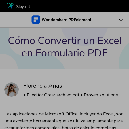
Multimedia
Oficina
Multimedia
Visión General
Cómo Convertir un Excel
Utilidad
Oficina
Características
en Formulario PDF
Diseño
Utilidad
Soluciones
Editar PDF
Convertir PDF
Centro de Descarga
Diseño
Negocio
Editar PDF
Crear PDF
Florencia Arias
• Crear URL en PDF
Tienda
Recursos
Leer PDF
• Eliminar el Fondo de PDF
• Filed to:
Crear archivo pdf
• Proven solutions
Soporte
Formularios PDF
• Recortar Imágenes PDF
Actualiza a la Versión 8.0
Probar Gratis
Comprar Ahora
Proteger PDF
• Copiar y Pegar Contenido PDF
Descuento Educativo
Las aplicaciones de Microsoft Office, incluyendo Excel, son
una excelente herramienta que se utiliza ampliamente para
Convertir PDF
OCR PDF
crear informes comerciales, hojas de cálculo complejas