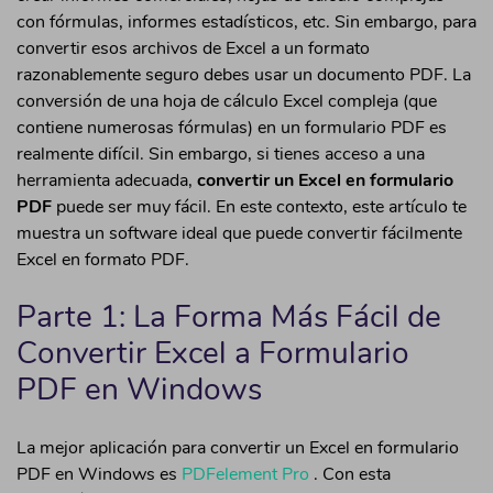
con fórmulas, informes estadísticos, etc. Sin embargo, para
Firmar PDF
• Convertir PDF a Blanco y Negro
convertir esos archivos de Excel a un formato
Anotar PDF
• Convertir PDF en URL
razonablemente seguro debes usar un documento PDF. La
• Convertir PDF a Formulario
conversión de una hoja de cálculo Excel compleja (que
Extraer Datos de PDF
contiene numerosas fórmulas) en un formulario PDF es
• Convertir PDF a InDesign
Organizar Página PDF
realmente difícil. Sin embargo, si tienes acceso a una
herramienta adecuada,
convertir un Excel en formulario
Crear PDF
PDF
puede ser muy fácil. En este contexto, este artículo te
• Convertir Word a PDF por Lotes
muestra un software ideal que puede convertir fácilmente
• Convertir Imágenes a PDF
Excel en formato PDF.
• Convertir EPUB a PDF
Parte 1: La Forma Más Fácil de
• Convertir Kindle Libro a PDF
Convertir Excel a Formulario
Seguridad de PDF
PDF en Windows
• Quitar la Marca de Agua en PDF
La mejor aplicación para convertir un Excel en formulario
• Abrir un PDF Protegido
PDF en Windows es
PDFelement Pro
. Con esta
• Desencriptar Archivos PDF