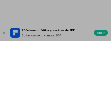
PDFelement: Editor y escáner de PDF
Abrir
Editar, convertir y anotar PDF.
Compañía
Socios
Top Productos