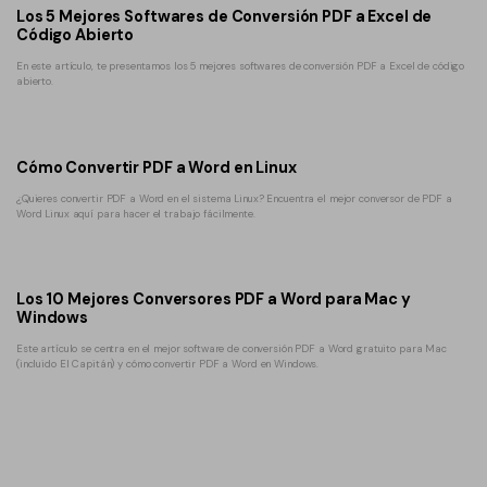
Los 5 Mejores Softwares de Conversión PDF a Excel de
Código Abierto
En este artículo, te presentamos los 5 mejores softwares de conversión PDF a Excel de código
abierto.
Cómo Convertir PDF a Word en Linux
¿Quieres convertir PDF a Word en el sistema Linux? Encuentra el mejor conversor de PDF a
Word Linux aquí para hacer el trabajo fácilmente.
Los 10 Mejores Conversores PDF a Word para Mac y
Windows
Este artículo se centra en el mejor software de conversión PDF a Word gratuito para Mac
(incluido El Capitán) y cómo convertir PDF a Word en Windows.