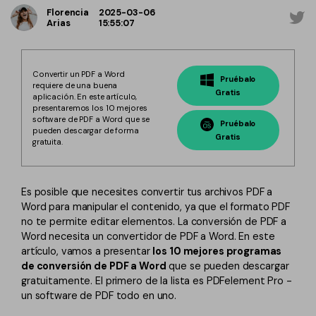
Firmar PDF
• Convertir PDF a Blanco y Negro
Florencia
2025-03-06
Anotar PDF
Arias
15:55:07
• Convertir PDF en URL
• Convertir PDF a Formulario
Extraer Datos de PDF
• Convertir PDF a InDesign
Organizar Página PDF
Convertir un PDF a Word
Pruébalo
requiere de una buena
Gratis
aplicación. En este artículo,
Crear PDF
presentaremos los 10 mejores
software de PDF a Word que se
• Convertir Word a PDF por Lotes
Pruébalo
pueden descargar de forma
Gratis
gratuita.
• Convertir Imágenes a PDF
• Convertir EPUB a PDF
• Convertir Kindle Libro a PDF
Es posible que necesites convertir tus archivos PDF a
Word para manipular el contenido, ya que el formato PDF
Seguridad de PDF
no te permite editar elementos. La conversión de PDF a
Word necesita un convertidor de PDF a Word. En este
• Quitar la Marca de Agua en PDF
artículo, vamos a presentar
los 10 mejores programas
• Abrir un PDF Protegido
de conversión de PDF a Word
que se pueden descargar
• Desencriptar Archivos PDF
gratuitamente. El primero de la lista es PDFelement Pro -
un software de PDF todo en uno.
• Convertir PDF protegido a Word