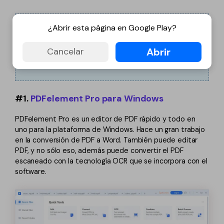
¿Abrir esta página en Google Play?
01
PDFelement Pro para Windows >
02
PDFMate PDF Converter >
03
Nemo PDF to Word >
Abrir
Cancelar
04
SmartSoft Free PDF to Word Converter >
05
Hello PDF >
#1.
PDFelement Pro para Windows
PDFelement Pro es un editor de PDF rápido y todo en
uno para la plataforma de Windows. Hace un gran trabajo
en la conversión de PDF a Word. También puede editar
PDF, y no sólo eso, además puede convertir el PDF
escaneado con la tecnología OCR que se incorpora con el
software.