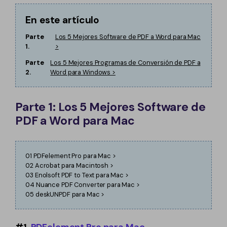
Para más soluciones >
En este artículo
Parte
Los 5 Mejores Software de PDF a Word para Mac
1.
>
Parte
Los 5 Mejores Programas de Conversión de PDF a
2.
Word para Windows >
Parte 1: Los 5 Mejores Software de
PDF a Word para Mac
01
PDFelement Pro para Mac >
02
Acrobat para Macintosh >
03
Enolsoft PDF to Text para Mac >
04
Nuance PDF Converter para Mac >
05
deskUNPDF para Mac >