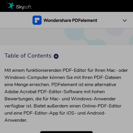
Multimedia
Office
Multimedia
Benutzerhandbuch
Utility
PDF-Leitfaden bearbeiten
Office
How-To
Table of Contents
PDF konvertieren Anleitung
Design
Utility
Business
PDF bearbeiten
Mit einem funktionierenden PDF-Editor für Ihren Mac- oder
PDF-Leitfaden erstellen
• Bild zu PDF hinzufügen
Download
Windows-Computer können Sie mit Ihren PDF-Dateien
Design
• Zeichnen auf PDF
OCR-PDF-Leitfaden
eine Menge erreichen. PDFelement ist eine alternative
Store
Adobe Acrobat PDF-Editor-Software mit hohen
• Textfarbe in PDF ändern
PDF-Leitfaden redigieren
Bewertungen, die für Mac- und Windows-Anwender
Support
verfügbar ist. Bietet außerdem einen Online-PDF-Editor
PDF konvertieren
und eine PDF-Editor-App für iOS- und Android-
• PDF in Schwarz-Weiß konvertieren
Benutzerhandbuch >
Anwender.
• PDF in einreichbare Form umwandeln