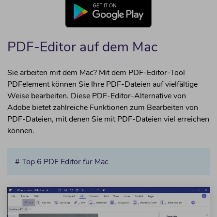
• PDF in JPG konvertieren
PDF Annotator
PDF-Editor auf dem Mac
• PDF-Editor
• PDF-Highlighter
Sie arbeiten mit dem Mac? Mit dem PDF-Editor-Tool
• PDF-Auszeichnung
PDFelement können Sie Ihre PDF-Dateien auf vielfältige
• Anmerkungen zu PDF hinzufügen
Weise bearbeiten. Diese PDF-Editor-Alternative von
Adobe bietet zahlreiche Funktionen zum Bearbeiten von
Werkzeuge
PDF-Dateien, mit denen Sie mit PDF-Dateien viel erreichen
• PDF komprimieren
können.
• PDF-Formular-Ersteller
• PDF-Drucker
# Top 6 PDF Editor für Mac
• PDF-Leser